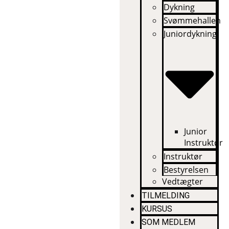
Dykning
Svømmehallen
Juniordykning
Junior
Instruktør
Instruktør
Bestyrelsen
Vedtægter
TILMELDING
KURSUS
SOM MEDLEM