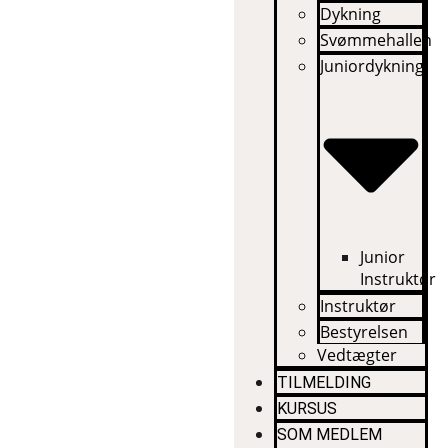
Dykning
Svømmehallen
Juniordykning
Junior
Instruktør
Instruktør
Bestyrelsen
Vedtægter
TILMELDING
KURSUS
SOM MEDLEM