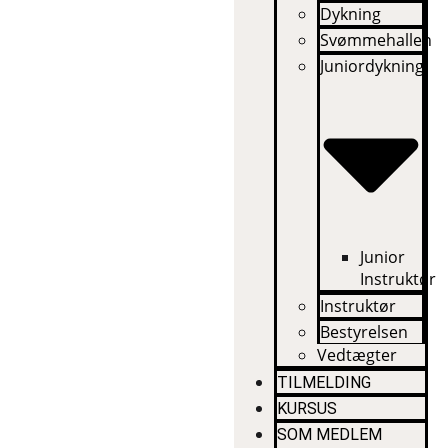
Dykning
Svømmehallen
Juniordykning
Junior
Instruktør
Instruktør
Bestyrelsen
Vedtægter
TILMELDING
KURSUS
SOM MEDLEM