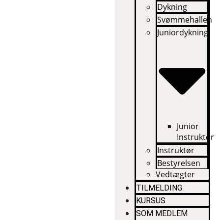
Dykning
Svømmehallen
Juniordykning
Junior
Instruktør
Instruktør
Bestyrelsen
Vedtægter
TILMELDING
KURSUS
SOM MEDLEM